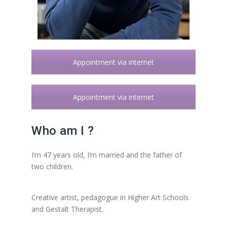
Appointment via internet
Appointment via internet
Who am I ?
I’m 47 years old, I’m married and the father of
two children.
Gestalt therapist Forest, Gestalt
therapy Forest
Creative artist, pedagogue in Higher Art Schools
and Gestalt Therapist.
energy therapist Forest,
therapist Forest