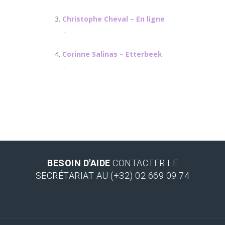
Christophe Cheval – En ligne
...
Corinne Salinas – Etterbeek
...
BESOIN D'AIDE
CONTACTER LE
SECRÉTARIAT AU (+32) 02 669 09 74