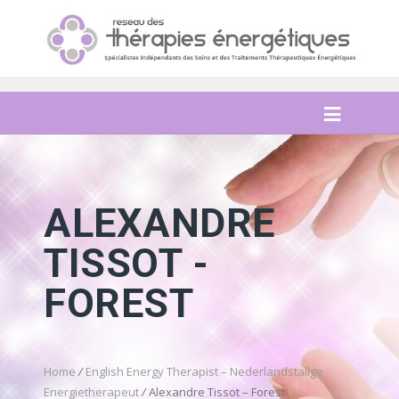
ALEXANDRE
TISSOT -
FOREST
Home
/
English Energy Therapist – Nederlandstalige
Energietherapeut
/
Alexandre Tissot – Forest