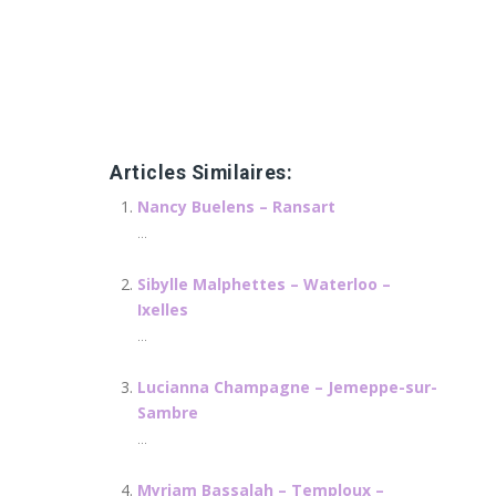
énergétique et reiki, Gestalt thérapie et relaxation,
soins énergétiques, Harmonisation et thérapie
énergétique, REMAP, TAT
therapie energetique
Articles Similaires:
Nancy Buelens – Ransart
...
Sibylle Malphettes – Waterloo –
Ixelles
...
Lucianna Champagne – Jemeppe-sur-
Sambre
...
Myriam Bassalah – Temploux –